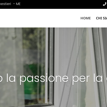
estieri
– ME
HOME
CHI S
 la passione per la 