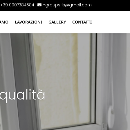
+39 0907384584
|
ngroupsrls@gmail.com
IAMO
LAVORAZIONI
GALLERY
CONTATTI
qualità